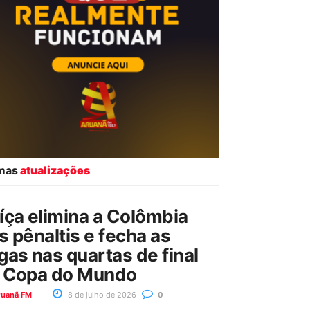
imas
atualizações
íça elimina a Colômbia
s pênaltis e fecha as
gas nas quartas de final
 Copa do Mundo
ruanã FM
8 de julho de 2026
0