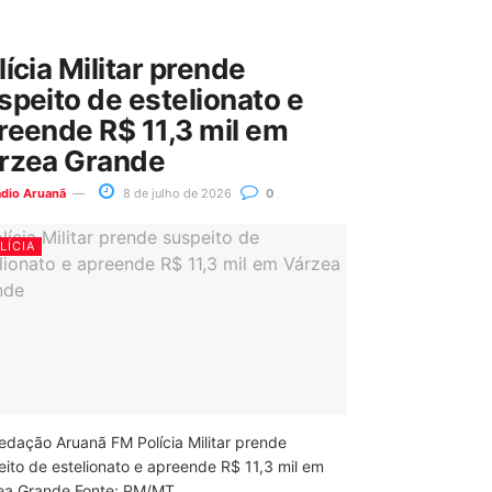
lícia Militar prende
speito de estelionato e
reende R$ 11,3 mil em
rzea Grande
ádio Aruanã
8 de julho de 2026
0
LÍCIA
edação Aruanã FM Polícia Militar prende
eito de estelionato e apreende R$ 11,3 mil em
ea Grande Fonte: PM/MT