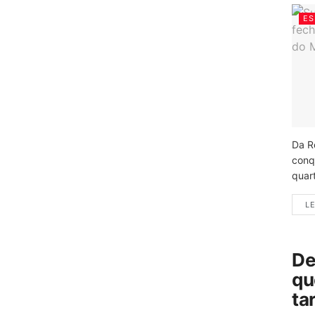
ES
Da R
conq
quart
LE
De
qu
ta