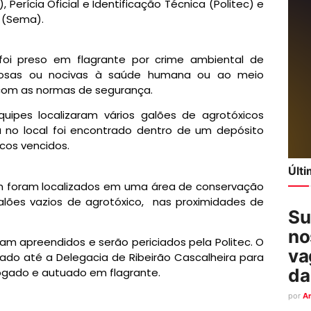
Perícia Oficial e Identificação Técnica (Politec) e
 (Sema).
foi preso em flagrante por crime ambiental de
igosas ou nocivas à saúde humana ou ao meio
 com as normas de segurança.
quipes localizaram vários galões de agrotóxicos
a no local foi encontrado dentro de um depósito
cos vencidos.
Últ
m foram localizados em uma área de conservação
lões vazios de agrotóxico, nas proximidades de
Su
no
ram apreendidos e serão periciados pela Politec. O
va
ado até a Delegacia de Ribeirão Cascalheira para
da
rogado e autuado em flagrante.
por
A