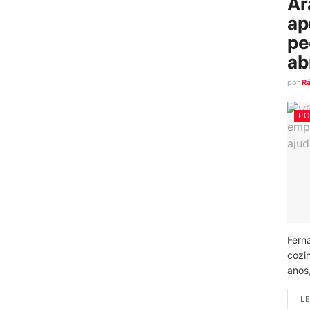
Ar
ap
pe
ab
por
R
PO
Fern
cozi
anos
LE