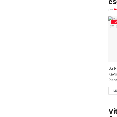
es
por
A
PO
Da R
Kayo
Plená
LE
Ví