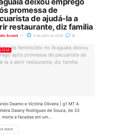
aguaia deixou emprego
ós promessa de
cuarista de ajudá-la a
rir restaurante, diz família
ádio Aruanã
8 de julho de 2026
0
LÍCIA
ando Deamo e Victória Oliveira | g1 MT A
nheira Daiany Rodrigues de Souza, de 33
, morta a facadas em um...
IA MAIS