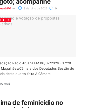
goto; acompanhe
ruanã FM
8 de julho de 2026
0
LÍTICA
edação Rádio Aruanã FM 08/07/2026 - 17:28
 Magalhães/Câmara dos Deputados Sessão do
rio desta quarta-feira A Câmara...
IA MAIS
tima de feminicídio no