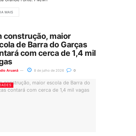
IA MAIS
 construção, maior
cola de Barra do Garças
ntará com cerca de 1,4 mil
gas
ádio Aruanã
8 de julho de 2026
0
DADES