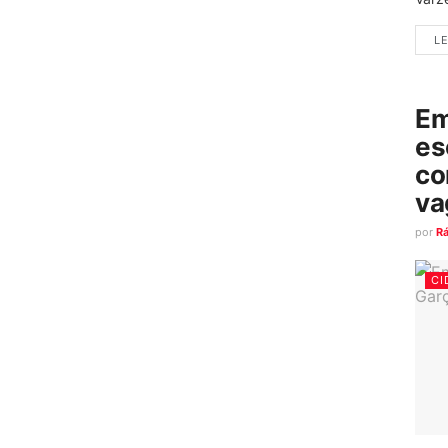
LE
Em
es
co
va
por
R
CI