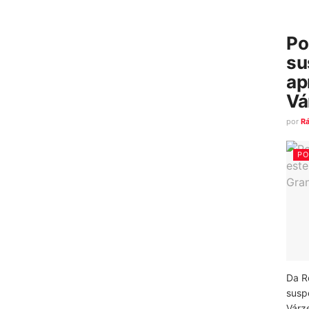
Po
su
ap
Vá
por
R
PO
Da R
susp
Várz