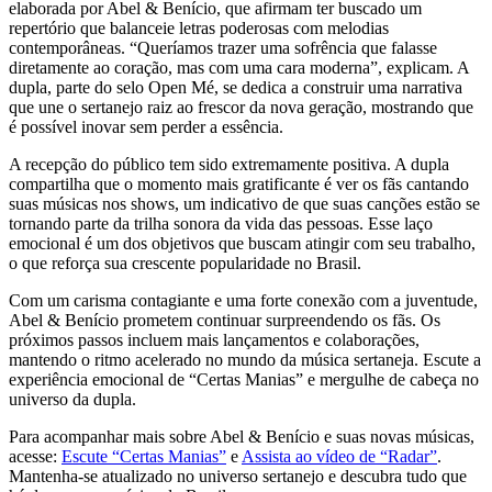
elaborada por Abel & Benício, que afirmam ter buscado um
repertório que balanceie letras poderosas com melodias
contemporâneas. “Queríamos trazer uma sofrência que falasse
diretamente ao coração, mas com uma cara moderna”, explicam. A
dupla, parte do selo Open Mé, se dedica a construir uma narrativa
que une o sertanejo raiz ao frescor da nova geração, mostrando que
é possível inovar sem perder a essência.
A recepção do público tem sido extremamente positiva. A dupla
compartilha que o momento mais gratificante é ver os fãs cantando
suas músicas nos shows, um indicativo de que suas canções estão se
tornando parte da trilha sonora da vida das pessoas. Esse laço
emocional é um dos objetivos que buscam atingir com seu trabalho,
o que reforça sua crescente popularidade no Brasil.
Com um carisma contagiante e uma forte conexão com a juventude,
Abel & Benício prometem continuar surpreendendo os fãs. Os
próximos passos incluem mais lançamentos e colaborações,
mantendo o ritmo acelerado no mundo da música sertaneja. Escute a
experiência emocional de “Certas Manias” e mergulhe de cabeça no
universo da dupla.
Para acompanhar mais sobre Abel & Benício e suas novas músicas,
acesse:
Escute “Certas Manias”
e
Assista ao vídeo de “Radar”
.
Mantenha-se atualizado no universo sertanejo e descubra tudo que