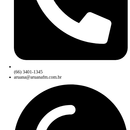
(66) 3401-1345
aruana@aruanafm.com.br