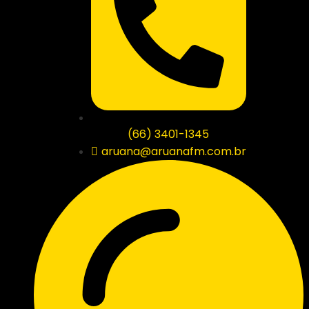
(66) 3401-1345
aruana@aruanafm.com.br