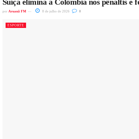
Suíça elimina a Colômbia nos pênaltis e 
por
Aruanã FM
8 de julho de 2026
0
ESPORTE