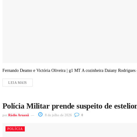
Fernando Deamo e Victória Oliveira | g1 MT A cozinheira Daiany Rodrigues 
LEIA MAIS
Polícia Militar prende suspeito de estel
por
Rádio Aruanã
8 de julho de 2026
0
POLÍCIA