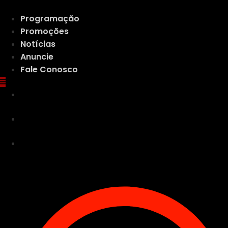
Ir
para
Programação
o
Promoções
conteúdo
Notícias
Anuncie
Fale Conosco