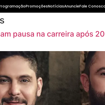
Programação
Promoções
Notícias
Anuncie
Fale Conosc
s
am pausa na carreira após 20