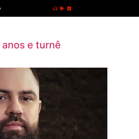
o
 anos e turnê