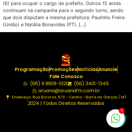
(6) para ocupar o cargo de prefeito. Outros 15 ainda
continuam na campanha para o segundo turno, sendo
que dois disputam a mesma prefeitura: Paulinho Freire
(União) e Natália Bonavides (PT), […]
Programação
Promoções
Notícias
Anuncie
Fale Conosco
(66) 9 9909-1021
(66) 3401-1345
aruana@aruanafm.com.br
Endereço: Rua Bororos, 673 - Centro - Barra do Garças / MT
2024 | Todos Direitos Reservados
1