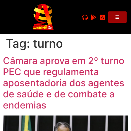
Tag:
turno
Câmara aprova em 2º turno
PEC que regulamenta
aposentadoria dos agentes
de saúde e de combate a
endemias