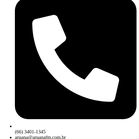
(66) 3401-1345
aruana@aruanafm.com.br