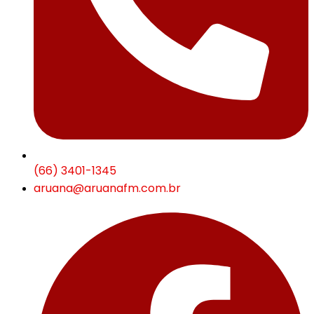
(66) 3401-1345
aruana@aruanafm.com.br