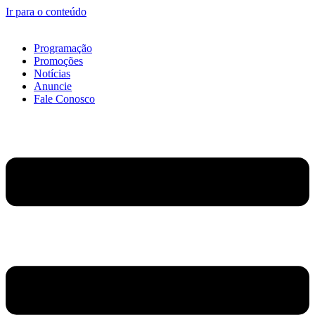
Ir para o conteúdo
Programação
Promoções
Notícias
Anuncie
Fale Conosco