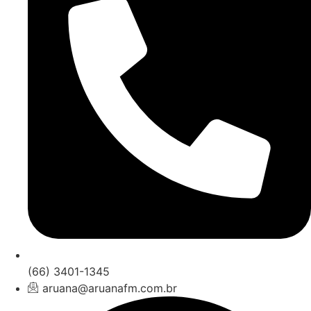
(66) 3401-1345
aruana@aruanafm.com.br