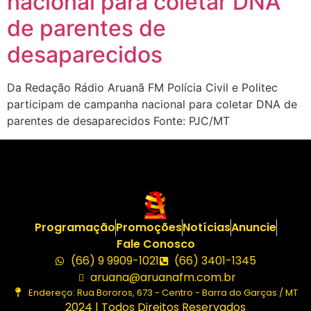
nacional para coletar DNA
de parentes de
desaparecidos
Da Redação Rádio Aruanã FM Polícia Civil e Politec
participam de campanha nacional para coletar DNA de
parentes de desaparecidos Fonte: PJC/MT
Programação
Promoções
Notícias
Anuncie
Fale Conosco
(66) 9 9909-1021
(66) 3401-1345
aruana@aruanafm.com.br
Endereço: Rua Bororos, 673 - Centro - Barra do Garças / MT
2024 | Todos Direitos Reservados