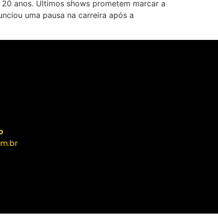
e 20 anos. Últimos shows prometem marcar a
nunciou uma pausa na carreira após a
o
m.br