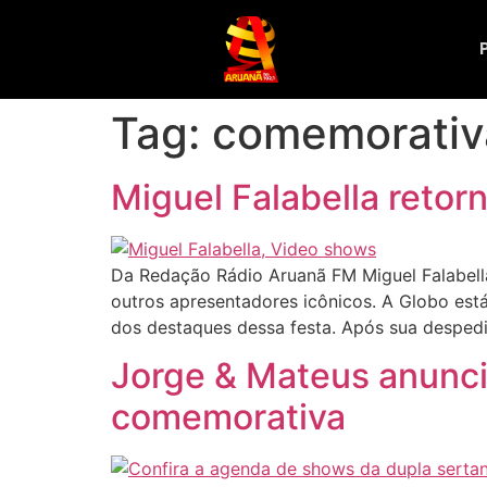
Tag:
comemorativ
Miguel Falabella reto
Da Redação Rádio Aruanã FM Miguel Falabell
outros apresentadores icônicos. A Globo est
dos destaques dessa festa. Após sua desped
Jorge & Mateus anunci
comemorativa