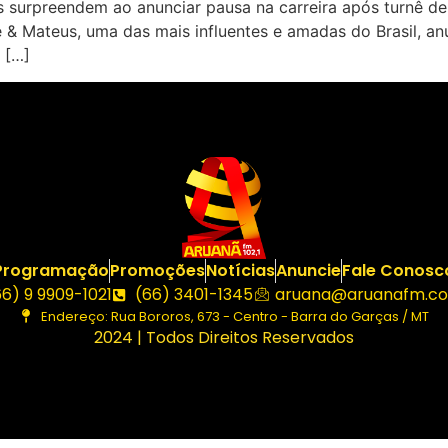
surpreendem ao anunciar pausa na carreira após turnê d
ge & Mateus, uma das mais influentes e amadas do Brasil, a
 […]
Programação
Promoções
Notícias
Anuncie
Fale Conosc
66) 9 9909-1021
(66) 3401-1345
aruana@aruanafm.co
Endereço: Rua Bororos, 673 - Centro - Barra do Garças / MT
2024 | Todos Direitos Reservados