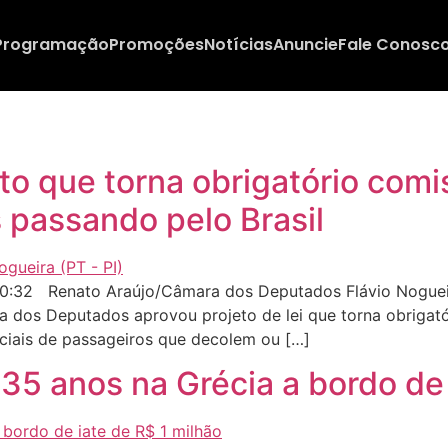
Programação
Promoções
Notícias
Anuncie
Fale Conosc
o que torna obrigatório comi
passando pelo Brasil
0:32 Renato Araújo/Câmara dos Deputados Flávio Nogueir
 dos Deputados aprovou projeto de lei que torna obrigat
ciais de passageiros que decolem ou […]
35 anos na Grécia a bordo de 