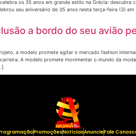
lebra os 35 anos em grande estilo na Grécia: descubra co
brou seu aniversário de 35 anos nesta terça-feira (3) em 
clusão a bordo do seu avião 
eto, a modelo promete agitar o mercado fashion internac
 carreira. A modelo promete movimentar o mundo da mod
…]
Programação
Promoções
Notícias
Anuncie
Fale Conosc