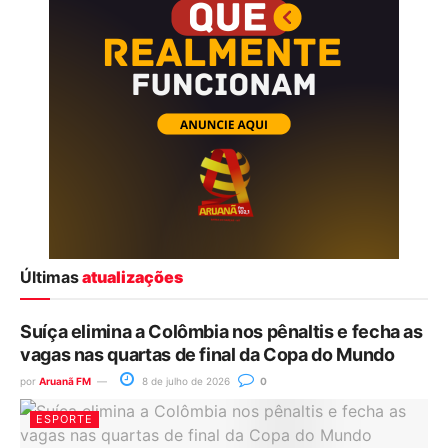
Últimas
atualizações
Suíça elimina a Colômbia nos pênaltis e fecha as
vagas nas quartas de final da Copa do Mundo
por
Aruanã FM
8 de julho de 2026
0
ESPORTE