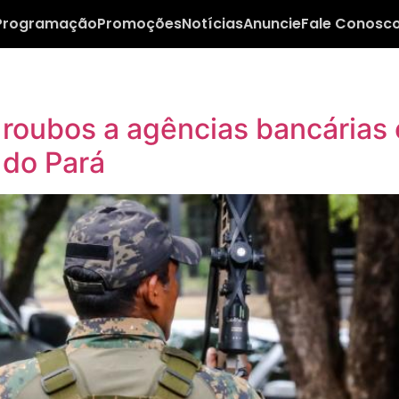
Programação
Promoções
Notícias
Anuncie
Fale Conosc
oubos a agências bancárias é
 do Pará