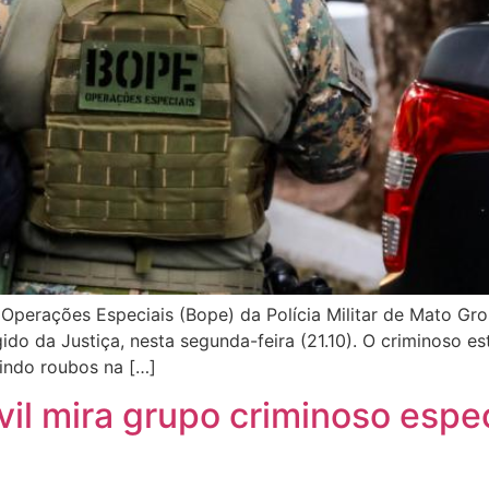
rações Especiais (Bope) da Polícia Militar de Mato Grosso
gido da Justiça, nesta segunda-feira (21.10). O criminoso 
luindo roubos na […]
vil mira grupo criminoso espe