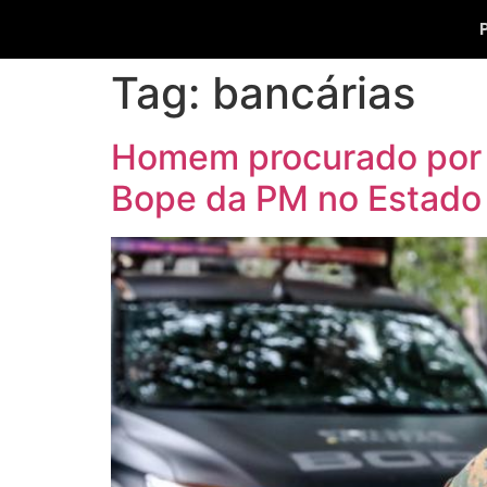
Tag:
bancárias
Homem procurado por r
Bope da PM no Estado