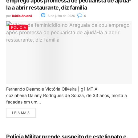
emprego após promessa de pecuarista de ajudá-
la a abrir restaurante, diz família
por
Rádio Aruanã
8 de julho de 2026
0
POLÍCIA
Fernando Deamo e Victória Oliveira | g1 MT A
cozinheira Daiany Rodrigues de Souza, de 33 anos, morta a
facadas em um...
LEIA MAIS
Polícia Militar prende suspeito de estelionato e