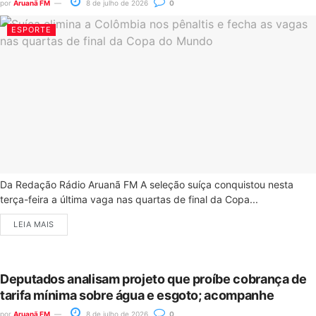
por
Aruanã FM
8 de julho de 2026
0
ESPORTE
Da Redação Rádio Aruanã FM A seleção suíça conquistou nesta
terça-feira a última vaga nas quartas de final da Copa...
LEIA MAIS
Deputados analisam projeto que proíbe cobrança de
tarifa mínima sobre água e esgoto; acompanhe
por
Aruanã FM
8 de julho de 2026
0