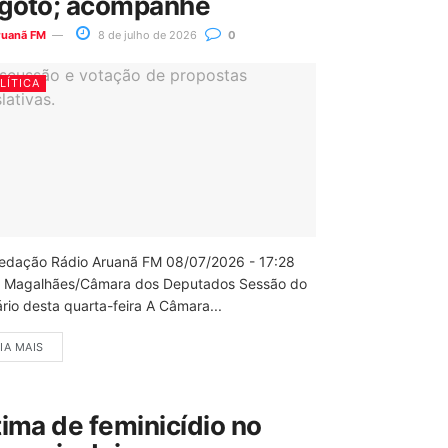
goto; acompanhe
ruanã FM
8 de julho de 2026
0
LÍTICA
edação Rádio Aruanã FM 08/07/2026 - 17:28
 Magalhães/Câmara dos Deputados Sessão do
rio desta quarta-feira A Câmara...
IA MAIS
tima de feminicídio no