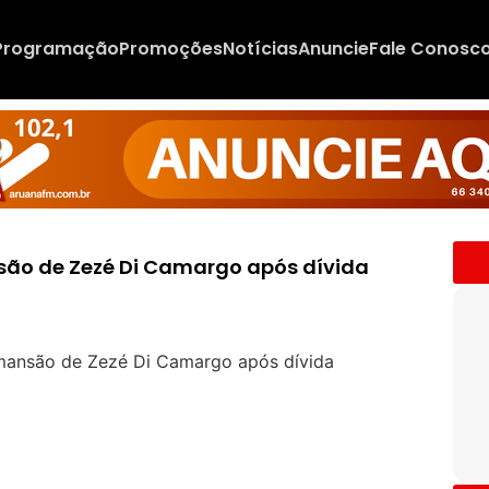
Programação
Promoções
Notícias
Anuncie
Fale Conosc
o de Zezé Di Camargo após dívida