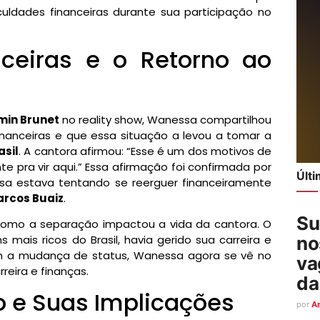
uldades financeiras durante sua participação no
nceiras e o Retorno ao
min Brunet
no reality show, Wanessa compartilhou
inanceiras e que essa situação a levou a tomar a
asil
. A cantora afirmou: “Esse é um dos motivos de
 pra vir aqui.” Essa afirmação foi confirmada por
Últ
sa estava tentando se reerguer financeiramente
rcos Buaiz
.
Su
 como a separação impactou a vida da cantora. O
ais ricos do Brasil, havia gerido sua carreira e
no
om a mudança de status, Wanessa agora se vê no
va
reira e finanças.
da
o e Suas Implicações
por
A