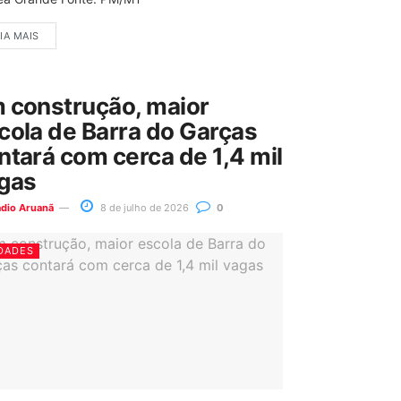
IA MAIS
 construção, maior
cola de Barra do Garças
ntará com cerca de 1,4 mil
gas
ádio Aruanã
8 de julho de 2026
0
DADES