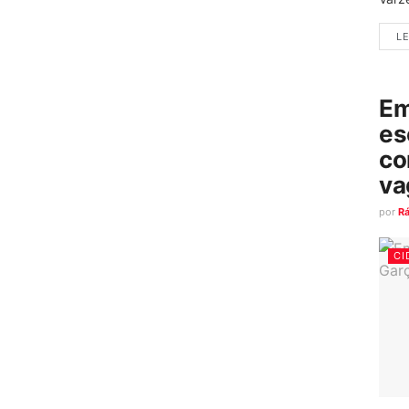
LE
Em
es
co
va
por
R
CI