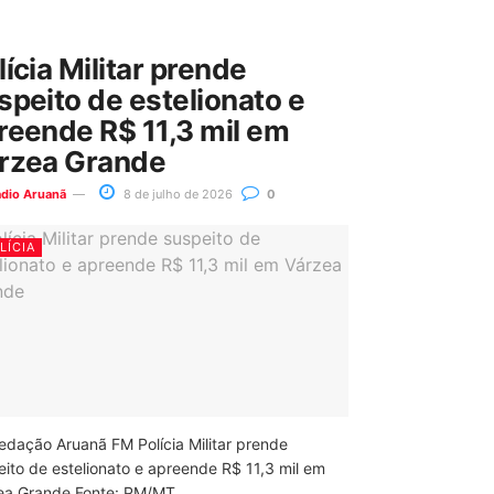
lícia Militar prende
speito de estelionato e
reende R$ 11,3 mil em
rzea Grande
ádio Aruanã
8 de julho de 2026
0
LÍCIA
edação Aruanã FM Polícia Militar prende
eito de estelionato e apreende R$ 11,3 mil em
ea Grande Fonte: PM/MT