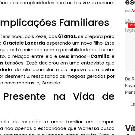
es
dência as complexidades que muitas vezes cercam
por
A
Implicações Familiares
PO
tensificou, pois Zezé, aos
61 anos
, se prepara para
sa
Graciele Lacerda
esperando um novo filho. Este
 que está animada com a possibilidade de ter um
to, a relação entre ela e seus irmãos—
Camilla
e
 tensões. Zezé declarou em uma entrevista que
idade de ele acumular mais riqueza para evitar
gor desmentiu, ressaltando as mágoas geradas por
Da R
a nova madrasta, Graciele.
Kayo
 Presente na Vida de
Plená
LE
olo de respaldo e amor familiar em tempos
Ví
ta não apenas a estabilidade que Wanessa busca
 recomeço na sua jornada como artista. Com a