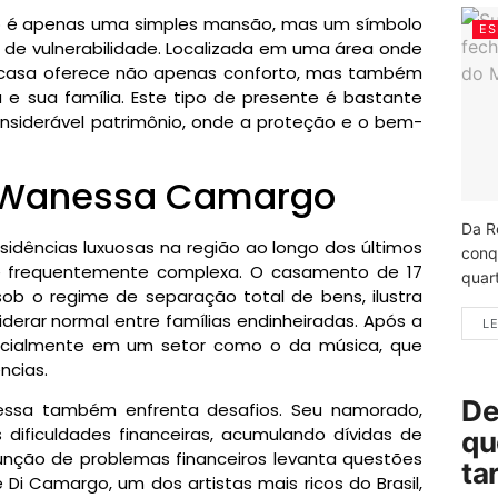
o é apenas uma simples mansão, mas um símbolo
ES
de vulnerabilidade. Localizada em uma área onde
a casa oferece não apenas conforto, mas também
 e sua família. Este tipo de presente é bastante
siderável patrimônio, onde a proteção e o bem-
e Wanessa Camargo
Da R
sidências luxuosas na região ao longo dos últimos
conq
 e frequentemente complexa. O casamento de 17
quart
sob o regime de separação total de bens, ilustra
rar normal entre famílias endinheiradas. Após a
LE
pecialmente em um setor como o da música, que
ncias.
De
ssa também enfrenta desafios. Seu namorado,
 dificuldades financeiras, acumulando dívidas de
qu
junção de problemas financeiros levanta questões
ta
i Camargo, um dos artistas mais ricos do Brasil,