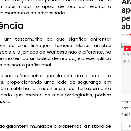
Ar
 em suas mãos, o apoio de seu pai reforça a
ap
 em momentos de adversidade.
pe
ência
ab
por
R
 um testemunho do que significa enfrentar
m de uma linhagem famosa. Muitos artistas
PO
oais, e a jornada de Wanessa não é diferente. Ao
smo tempo simbólico de seu pai, ela exemplifica
a pessoal e profissional.
desafios financeiros que ela enfrenta, o amor e o
tes, proporcionando uma rede de segurança em
mbém sublinha a importância do fortalecimento
rando que, mesmo os mais privilegiados, podem
apoio.
Fern
cozi
anos
o garantem imunidade a problemas, a história de
LE