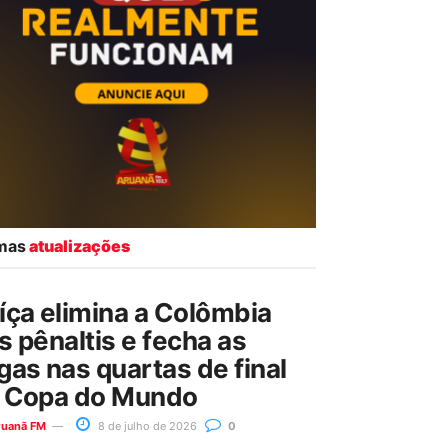
imas
atualizações
íça elimina a Colômbia
s pênaltis e fecha as
gas nas quartas de final
 Copa do Mundo
ruanã FM
8 de julho de 2026
0