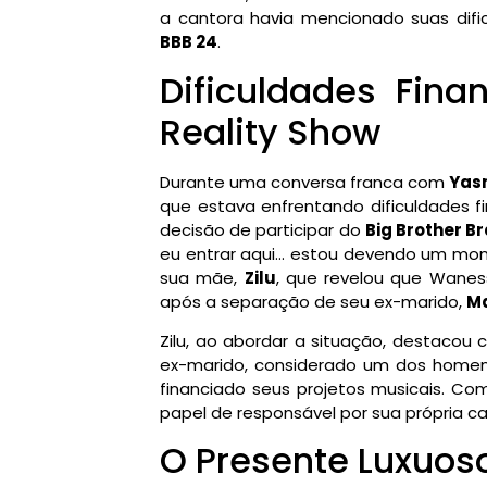
a cantora havia mencionado suas dific
BBB 24
.
Dificuldades Fina
Reality Show
Durante uma conversa franca com
Yas
que estava enfrentando dificuldades f
decisão de participar do
Big Brother Br
eu entrar aqui… estou devendo um monte
sua mãe,
Zilu
, que revelou que Wanes
após a separação de seu ex-marido,
Ma
Zilu, ao abordar a situação, destacou
ex-marido, considerado um dos homens m
financiado seus projetos musicais. C
papel de responsável por sua própria car
O Presente Luxuos