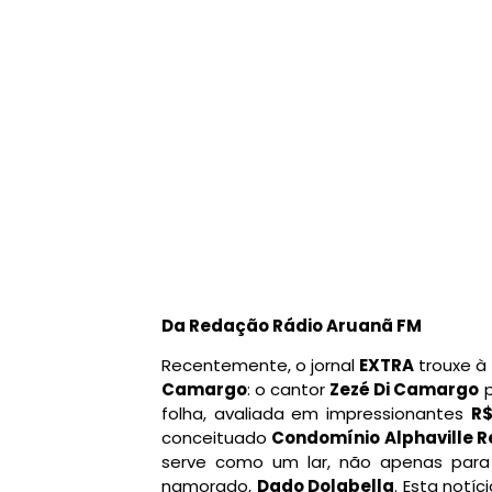
Da Redação Rádio Aruanã FM
Recentemente, o jornal
EXTRA
trouxe à
Camargo
: o cantor
Zezé Di Camargo
p
folha, avaliada em impressionantes
R$
conceituado
Condomínio Alphaville Re
serve como um lar, não apenas para
namorado,
Dado Dolabella
. Esta notí