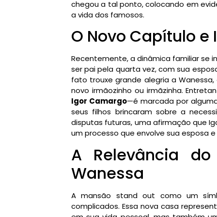
chegou a tal ponto, colocando em evi
a vida dos famosos.
O Novo Capítulo e 
Recentemente, a dinâmica familiar se in
ser pai pela quarta vez, com sua espo
fato trouxe grande alegria a Wanessa,
novo irmãozinho ou irmãzinha. Entretan
Igor Camargo
—é marcada por algumas
seus filhos brincaram sobre a necess
disputas futuras, uma afirmação que I
um processo que envolve sua esposa e 
A Relevância do
Wanessa
A mansão stand out como um símb
complicados. Essa nova casa represen
em sua vida pessoal, mas também um