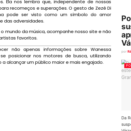
 Ela nos lembra que, independente de nossas
para recomeços e superações. O gesto de Zezé Di
ha pode ser visto como um símbolo do amor
Po
nte das adversidades.
su
re o mundo da música, acompanhe nosso site e não
ap
rtistas favoritos.
Vá
rnecer não apenas informações sobre Wanessa
por
R
 posicionar nos motores de busca, utilizando
 a alcançar um público maior e mais engajado.
PO
Da R
susp
Várz