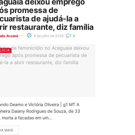
aguaia deixou emprego
ós promessa de
cuarista de ajudá-la a
rir restaurante, diz família
ádio Aruanã
8 de julho de 2026
0
LÍCIA
ando Deamo e Victória Oliveira | g1 MT A
nheira Daiany Rodrigues de Souza, de 33
, morta a facadas em um...
IA MAIS