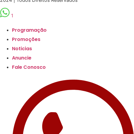
1
Scroll
Up
Programação
Promoções
Noticias
Anuncie
Fale Conosco