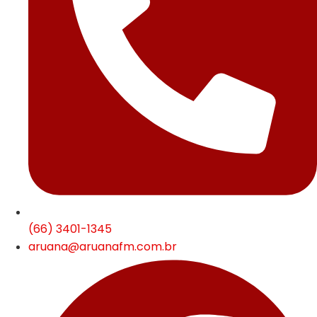
(66) 3401-1345
aruana@aruanafm.com.br