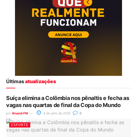
Últimas
atualizações
Suíça elimina a Colômbia nos pênaltis e fecha as
vagas nas quartas de final da Copa do Mundo
por
Aruanã FM
8 de julho de 2026
0
ESPORTE