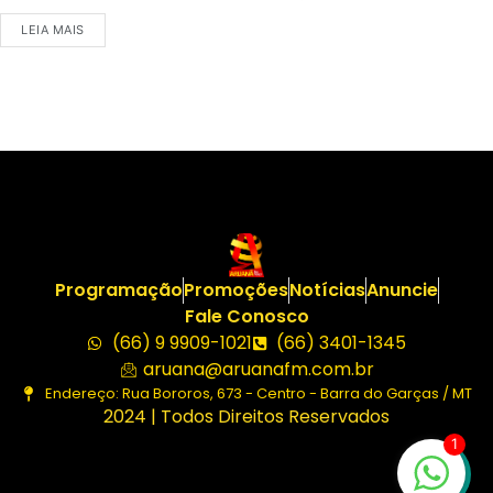
LEIA MAIS
Programação
Promoções
Notícias
Anuncie
Fale Conosco
(66) 9 9909-1021
(66) 3401-1345
aruana@aruanafm.com.br
Endereço: Rua Bororos, 673 - Centro - Barra do Garças / MT
2024 | Todos Direitos Reservados
1