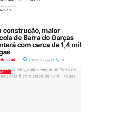
IA MAIS
 construção, maior
cola de Barra do Garças
ntará com cerca de 1,4 mil
gas
ádio Aruanã
8 de julho de 2026
0
DADES