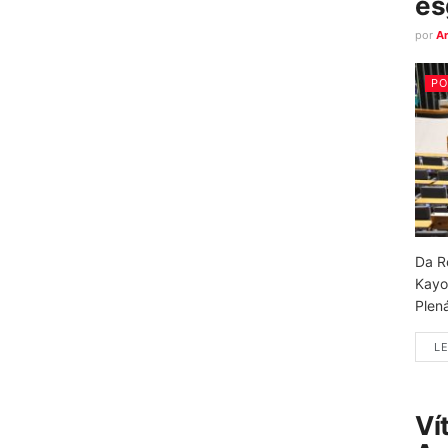
es
por
A
PO
Da R
Kayo
Plená
LE
Ví