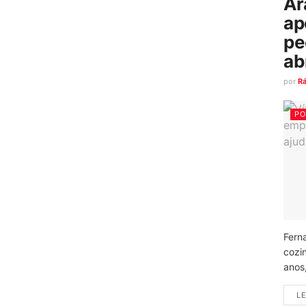
Ar
ap
pe
ab
por
R
PO
Fern
cozi
anos
LE