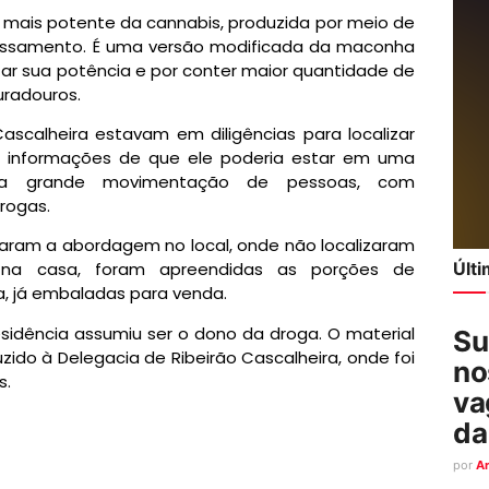
o mais potente da cannabis, produzida por meio de
ocessamento. É uma versão modificada da maconha
r sua potência e por conter maior quantidade de
uradouros.
Cascalheira estavam em diligências para localizar
m informações de que ele poderia estar em uma
ada grande movimentação de pessoas, com
rogas.
lizaram a abordagem no local, onde não localizaram
Últ
na casa, foram apreendidas as porções de
, já embaladas para venda.
esidência assumiu ser o dono da droga. O material
Su
uzido à Delegacia de Ribeirão Cascalheira, onde foi
no
s.
va
da
por
A