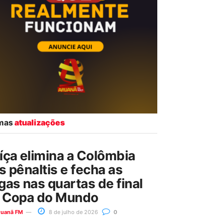
imas
atualizações
íça elimina a Colômbia
s pênaltis e fecha as
gas nas quartas de final
 Copa do Mundo
ruanã FM
8 de julho de 2026
0