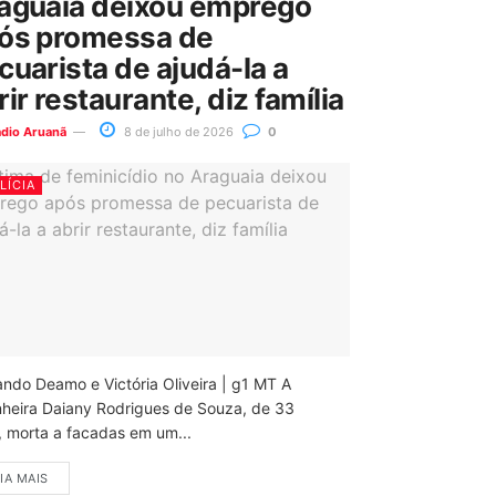
aguaia deixou emprego
ós promessa de
cuarista de ajudá-la a
rir restaurante, diz família
ádio Aruanã
8 de julho de 2026
0
LÍCIA
ando Deamo e Victória Oliveira | g1 MT A
nheira Daiany Rodrigues de Souza, de 33
, morta a facadas em um...
IA MAIS