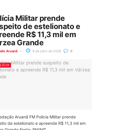
lícia Militar prende
speito de estelionato e
reende R$ 11,3 mil em
rzea Grande
ádio Aruanã
8 de julho de 2026
0
LÍCIA
edação Aruanã FM Polícia Militar prende
eito de estelionato e apreende R$ 11,3 mil em
ea Grande Fonte: PM/MT