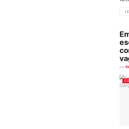
LE
Em
es
co
va
por
R
CI