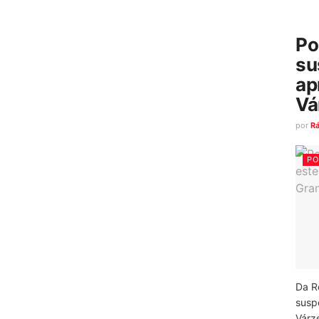
Po
su
ap
Vá
por
R
PO
Da R
susp
Várz