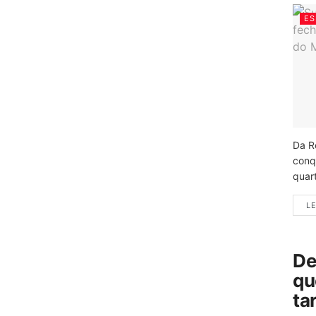
ES
Da R
conq
quart
LE
De
qu
ta