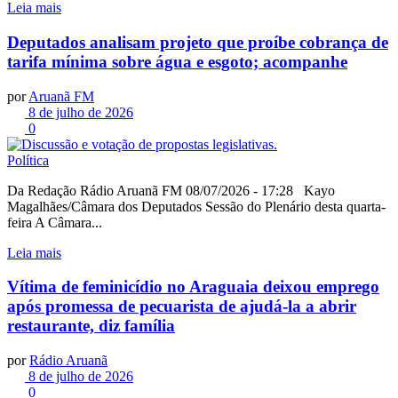
Leia mais
Deputados analisam projeto que proíbe cobrança de
tarifa mínima sobre água e esgoto; acompanhe
por
Aruanã FM
8 de julho de 2026
0
Política
Da Redação Rádio Aruanã FM 08/07/2026 - 17:28 Kayo
Magalhães/Câmara dos Deputados Sessão do Plenário desta quarta-
feira A Câmara...
Leia mais
Vítima de feminicídio no Araguaia deixou emprego
após promessa de pecuarista de ajudá-la a abrir
restaurante, diz família
por
Rádio Aruanã
8 de julho de 2026
0