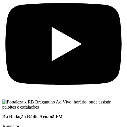
Da Redação Rádio Aruanã FM
Anuncios