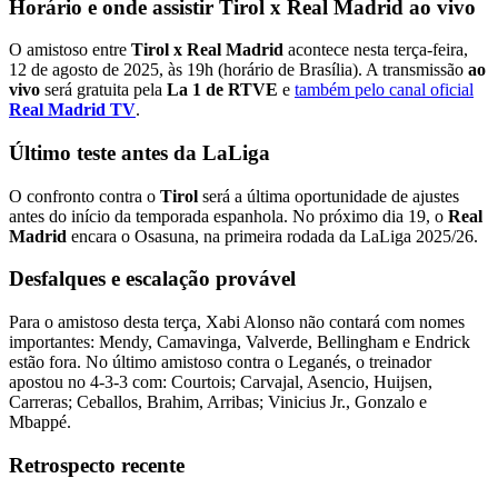
Horário e
onde assistir
Tirol x Real Madrid
ao vivo
O amistoso entre
Tirol x Real Madrid
acontece nesta terça-feira,
12 de agosto de 2025, às 19h (horário de Brasília). A transmissão
ao
vivo
será gratuita pela
La 1 de RTVE
e
também pelo canal oficial
Real Madrid TV
.
Último teste antes da LaLiga
O confronto contra o
Tirol
será a última oportunidade de ajustes
antes do início da temporada espanhola. No próximo dia 19, o
Real
Madrid
encara o Osasuna, na primeira rodada da LaLiga 2025/26.
Desfalques e escalação provável
Para o amistoso desta terça, Xabi Alonso não contará com nomes
importantes: Mendy, Camavinga, Valverde, Bellingham e Endrick
estão fora. No último amistoso contra o Leganés, o treinador
apostou no 4-3-3 com: Courtois; Carvajal, Asencio, Huijsen,
Carreras; Ceballos, Brahim, Arribas; Vinicius Jr., Gonzalo e
Mbappé.
Retrospecto recente