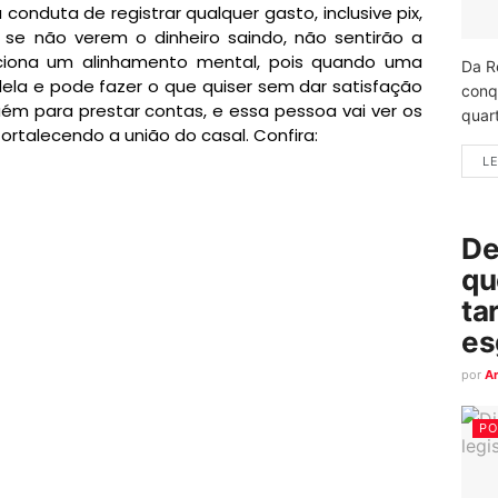
conduta de registrar qualquer gasto, inclusive pix,
e se não verem o dinheiro saindo, não sentirão a
orciona um alinhamento mental, pois quando uma
Da R
ela e pode fazer o que quiser sem dar satisfação
conq
ém para prestar contas, e essa pessoa vai ver os
quart
rtalecendo a união do casal. Confira:
LE
De
qu
ta
es
por
A
PO