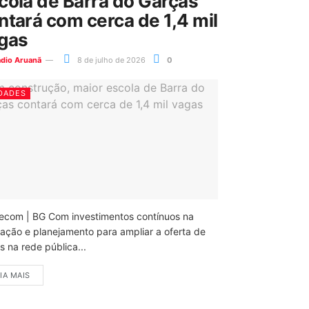
cola de Barra do Garças
ntará com cerca de 1,4 mil
gas
ádio Aruanã
8 de julho de 2026
0
DADES
ecom | BG Com investimentos contínuos na
ação e planejamento para ampliar a oferta de
 na rede pública...
IA MAIS