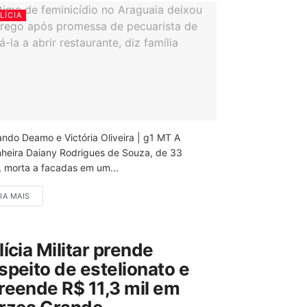
LÍCIA
ando Deamo e Victória Oliveira | g1 MT A
nheira Daiany Rodrigues de Souza, de 33
, morta a facadas em um...
IA MAIS
lícia Militar prende
speito de estelionato e
reende R$ 11,3 mil em