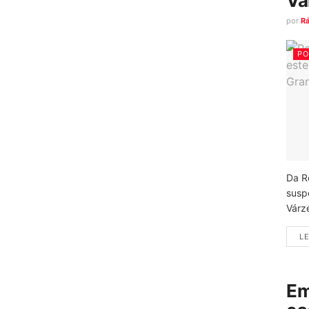
Vá
por
R
PO
Da R
susp
Várz
LE
Em