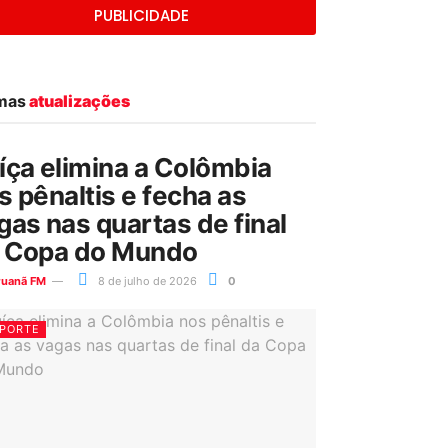
PUBLICIDADE
imas
atualizações
íça elimina a Colômbia
s pênaltis e fecha as
gas nas quartas de final
 Copa do Mundo
ruanã FM
8 de julho de 2026
0
PORTE