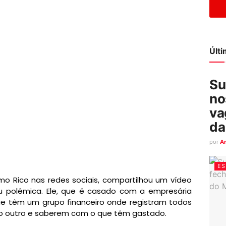
Últ
Su
no
va
da
por
A
ES
mo Rico nas redes sociais, compartilhou um vídeo
 polêmica. Ele, que é casado com a empresária
ue têm um grupo financeiro onde registram todos
o outro e saberem com o que têm gastado.