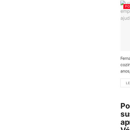
PO
Fern
cozi
anos
LE
Po
su
ap