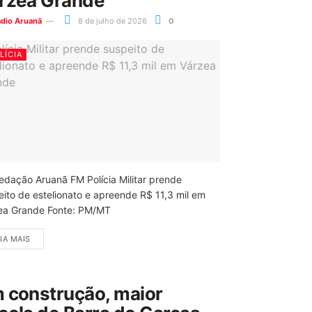
rzea Grande
ádio Aruanã
8 de julho de 2026
0
LÍCIA
edação Aruanã FM Polícia Militar prende
eito de estelionato e apreende R$ 11,3 mil em
ea Grande Fonte: PM/MT
IA MAIS
 construção, maior