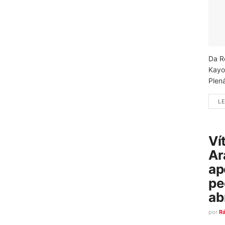
Da R
Kayo
Plená
LE
Ví
Ar
ap
pe
ab
por
R