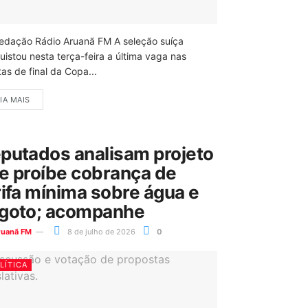
edação Rádio Aruanã FM A seleção suíça
uistou nesta terça-feira a última vaga nas
as de final da Copa...
IA MAIS
putados analisam projeto
e proíbe cobrança de
rifa mínima sobre água e
goto; acompanhe
ruanã FM
8 de julho de 2026
0
LÍTICA