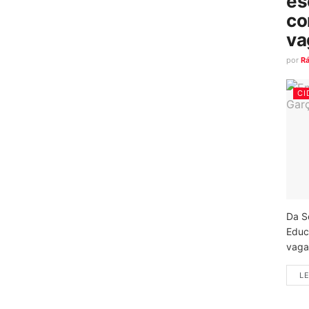
es
co
va
por
R
CI
Da S
Educ
vagas
LE