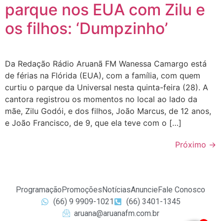
parque nos EUA com Zilu e
os filhos: ‘Dumpzinho’
Da Redação Rádio Aruanã FM Wanessa Camargo está
de férias na Flórida (EUA), com a família, com quem
curtiu o parque da Universal nesta quinta-feira (28). A
cantora registrou os momentos no local ao lado da
mãe, Zilu Godói, e dos filhos, João Marcus, de 12 anos,
e João Francisco, de 9, que ela teve com o […]
Próximo
→
Programação
Promoções
Notícias
Anuncie
Fale Conosco
(66) 9 9909-1021
(66) 3401-1345
aruana@aruanafm.com.br