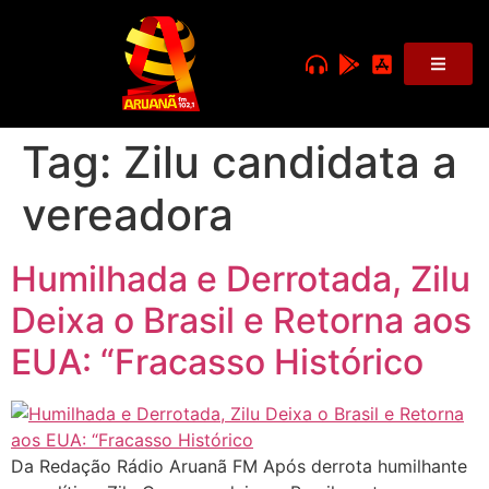
Tag:
Zilu candidata a
vereadora
Humilhada e Derrotada, Zilu
Deixa o Brasil e Retorna aos
EUA: “Fracasso Histórico
Da Redação Rádio Aruanã FM Após derrota humilhante