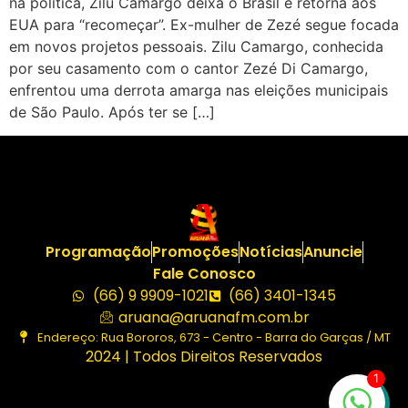
na política, Zilu Camargo deixa o Brasil e retorna aos
EUA para “recomeçar”. Ex-mulher de Zezé segue focada
em novos projetos pessoais. Zilu Camargo, conhecida
por seu casamento com o cantor Zezé Di Camargo,
enfrentou uma derrota amarga nas eleições municipais
de São Paulo. Após ter se […]
Programação
Promoções
Notícias
Anuncie
Fale Conosco
(66) 9 9909-1021
(66) 3401-1345
aruana@aruanafm.com.br
Endereço: Rua Bororos, 673 - Centro - Barra do Garças / MT
2024 | Todos Direitos Reservados
1