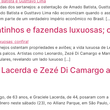
as dos sertanejos: a ostentação de Amado Batista, Gustt
do Batista e Gusttavo Lima não economizam quando o ass
em parte de um verdadeiro império econômico no Brasil. […
tinhos e fazendas luxuosas; c
ejos ostentam propriedades e aviões; a vida luxuosa de 
os palcos. Artistas como Leonardo, Zezé Di Camargo e Mar
culares, revelando um lado luxuoso […]
le Lacerda e Zezé Di Camargo a
 de 63 anos, e Graciele Lacerda, de 44, posaram com a fi
o gênero neste sábado (23), no Allianz Parque, em São Pau