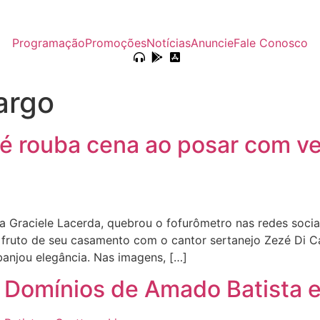
Programação
Promoções
Notícias
Anuncie
Fale Conosco
argo
ezé rouba cena ao posar com v
Graciele Lacerda, quebrou o fofurômetro nas redes sociais
es, fruto de seu casamento com o cantor sertanejo Zezé Di 
anjou elegância. Nas imagens, […]
Domínios de Amado Batista e