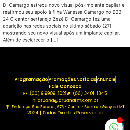
Di Camargo estreou novo visual pós-implante capilar e
reafirmou seu apoio à filha Wanessa Camargo no BBB
24 O cantor sertanejo Zezé Di Camargo fez uma
aparição nas redes sociais no último sábado (27),
mostrando seu novo visual após um implante capilar.
Além de esclarecer o […]
Programação
Promoções
Notícias
Anuncie
Fale Conosco
(66) 9 9909-1021
(66) 3401-1345
aruana@aruanafm.com.br
Endereço: Rua Bororos, 673 - Centro - Barra do Garças / MT
2024 | Todos Direitos Reservados
1