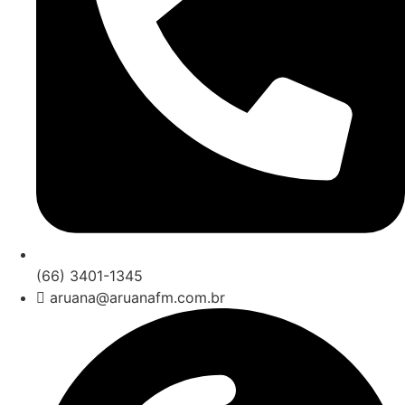
(66) 3401-1345
aruana@aruanafm.com.br