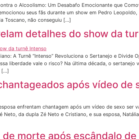
ontra o Alcoolismo: Um Desabafo Emocionante que Comove
, emocionou seus fãs durante um show em Pedro Leopoldo
lia Toscano, não conseguiu […]
velam detalhes do show da tu
ano: A Turnê “Intenso” Revoluciona o Sertanejo e Divide O
essa liberdade vale o risco? Na última década, o sertanejo
 […]
chantageados após vídeo de 
sposa enfrentam chantagem após um vídeo de sexo ser va
Zé Neto, da dupla Zé Neto e Cristiano, e sua esposa, Natál
 de morte após escândalo de 