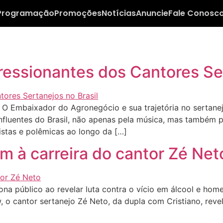
Programação
Promoções
Notícias
Anuncie
Fale Conosc
essionantes dos Cantores Ser
O Embaixador do Agronegócio e sua trajetória no sertan
influentes do Brasil, não apenas pela música, mas também 
istas e polêmicas ao longo da […]
im à carreira do cantor Zé Net
a público ao revelar luta contra o vício em álcool e ho
o cantor sertanejo Zé Neto, da dupla com Cristiano, revel