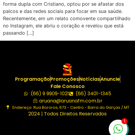
forma dupla com Cristiano, optou por se afastar dos
palcos e das redes sociais para focar em sua saúde.
Recentemente, em um relato comovente compartilhado
no Instagram, ele abriu o coração e revelou que está
passando […]
Programação
Promoções
Notícias
Anuncie
Fale Conosco
(66) 9 9909-1021
(66) 3401-1345
aruana@aruanafm.com.br
Endereço: Rua Bororos, 673 - Centro - Barra do Garças / MT
2024 | Todos Direitos Reservados
1