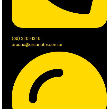
(66) 3401-1345
aruana@aruanafm.com.br