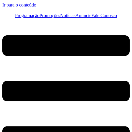
Ir para o conteúdo
Programação
Promoções
Notícias
Anuncie
Fale Conosco