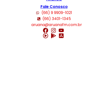
Fale Conosco
(66) 9 9909-1021
(66) 3401-1345
aruana@aruanafm.com.br
güncel giriş
starzbet giriş
starzbet
starzbet güncel giriş
starzbet giriş
star