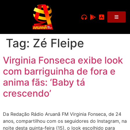
Tag:
Zé Fleipe
Virginia Fonseca exibe look
com barriguinha de fora e
anima fãs: ‘Baby tá
crescendo’
Da Redação Rádio Aruanã FM Virginia Fonseca, de 24
anos, compartilhou com os seguidores do Instagram, na
noite desta quinta-feira (15), o look escolhido para