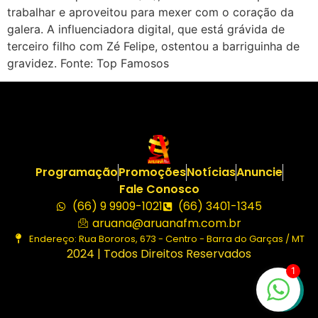
trabalhar e aproveitou para mexer com o coração da
galera. A influenciadora digital, que está grávida de
terceiro filho com Zé Felipe, ostentou a barriguinha de
gravidez. Fonte: Top Famosos
Programação
Promoções
Notícias
Anuncie
Fale Conosco
(66) 9 9909-1021
(66) 3401-1345
aruana@aruanafm.com.br
Endereço: Rua Bororos, 673 - Centro - Barra do Garças / MT
2024 | Todos Direitos Reservados
1