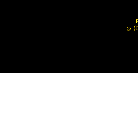
(
bet
starzbet güncel giriş
starzbet giriş
starzbet
starzbet gün