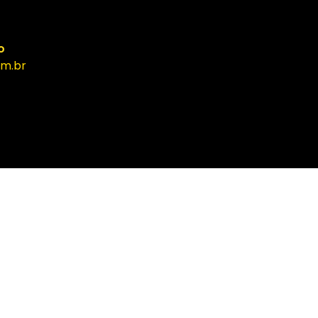
o
m.br
et giriş
starzbet
xslot güncel giriş
xslot giriş
xslot
xslot gün