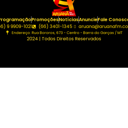
Programação
Promoções
Notícias
Anuncie
Fale Conosc
66) 9 9909-1021
(66) 3401-1345
aruana@aruanafm.co
Endereço: Rua Bororos, 673 - Centro - Barra do Garças / MT
2024 | Todos Direitos Reservados
cel giriş
starzbet giriş
starzbet
starzbet güncel giriş
starzb