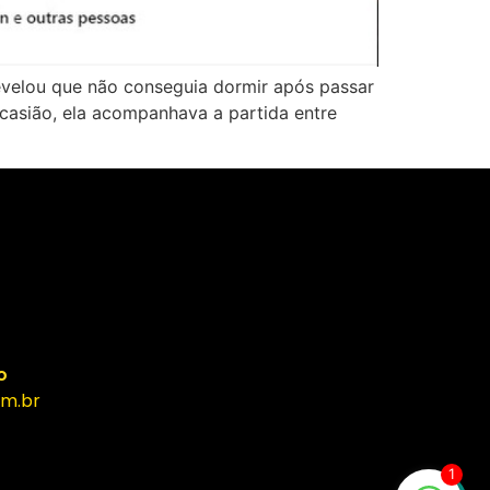
evelou que não conseguia dormir após passar
casião, ela acompanhava a partida entre
o
m.br
1