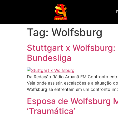
Tag:
Wolfsburg
Stuttgart x Wolfsburg: 
Bundesliga
Da Redação Rádio Aruanã FM Confronto entre 
Veja onde assistir, escalações e a situação 
Wolfsburg se enfrentam em um confronto imp
Esposa de Wolfsburg Mo
‘Traumática’