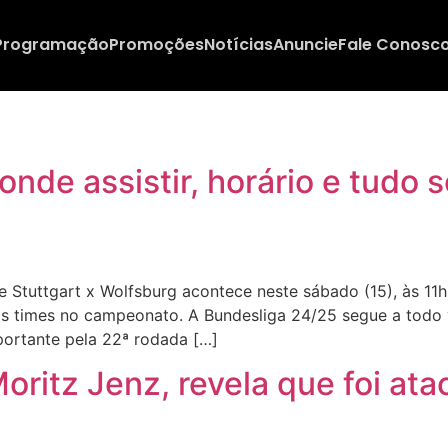
Programação
Promoções
Notícias
Anuncie
Fale Conosc
onde assistir, horário e tudo 
Stuttgart x Wolfsburg acontece neste sábado (15), às 11h3
dos times no campeonato. A Bundesliga 24/25 segue a todo v
ortante pela 22ª rodada […]
ritz Jenz, revela que foi ata