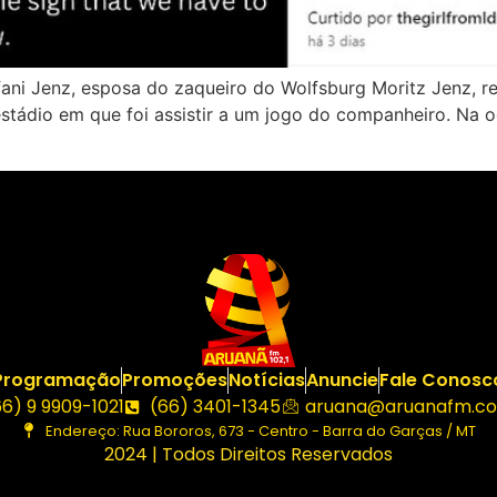
ani Jenz, esposa do zaqueiro do Wolfsburg Moritz Jenz, r
tádio em que foi assistir a um jogo do companheiro. Na o
Programação
Promoções
Notícias
Anuncie
Fale Conosc
66) 9 9909-1021
(66) 3401-1345
aruana@aruanafm.co
Endereço: Rua Bororos, 673 - Centro - Barra do Garças / MT
2024 | Todos Direitos Reservados