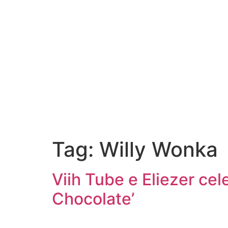
Tag:
Willy Wonka
Viih Tube e Eliezer ce
Chocolate’