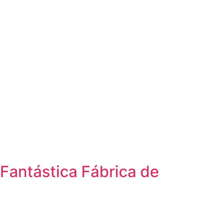
 Fantástica Fábrica de