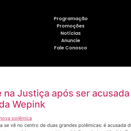
Programação
Promoções
Notícias
Anuncie
Fale Conosco
ré na Justiça após ser acusada
 da Wepink
a se vê no centro de duas grandes polêmicas: é acusada d