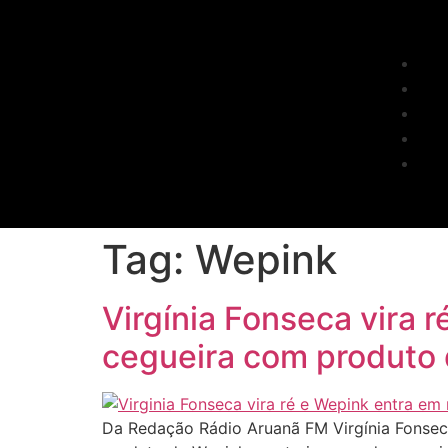
Tag:
Wepink
Virgínia Fonseca vira 
cegueira com produto
Da Redação Rádio Aruanã FM Virgínia Fonsec