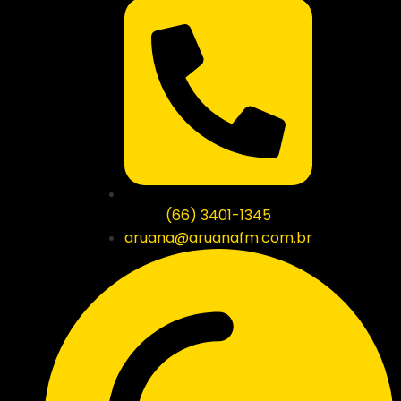
(66) 3401-1345
aruana@aruanafm.com.br