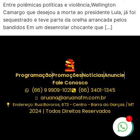
Entre polêmicas políticas e violência,Wellington
Camargo que desejou a morte ao presidente Lula, já foi
sequestrado e teve parte da orelha arrancada pelos
bandidos Em um desenrolar chocante que […]
Programação
Promoções
Notícias
Anuncie
Fale Conosco
(66) 9 9909-1021
(66) 3401-1345
aruana@aruanafm.com.br
Endereço: Rua Bororos, 673 - Centro - Barra do Garças / MT
2024 | Todos Direitos Reservados
1