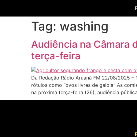
Tag:
washing
Audiência na Câmara d
terça-feira
Da Redação Rádio Aruanã FM 22/08/2025 – 10
rótulos como “ovos livres de gaiola” As co
na próxima terça-feira (26), audiência públi