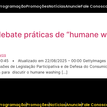
Programação
Promoções
Notícias
Anuncie
Fale Conosc
ebate práticas de “humane w
:45 • Atualizado em 22/08/2025 – 00:00 GettyImages Dep
missões de Legislação Participativa e de Defesa do Consu
ca para discutir o humane washing […]
Programação
Promoções
Notícias
Anuncie
Fale Conosc