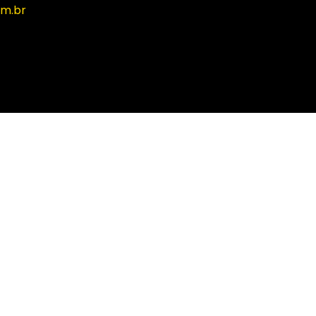
m.br
iriş
casibom giriş
casibom
starzbet güncel giriş
starzbet g