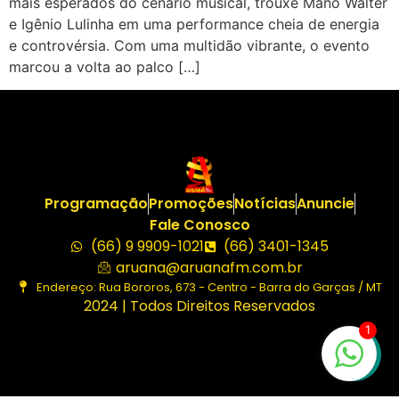
mais esperados do cenário musical, trouxe Mano Walter
e Igênio Lulinha em uma performance cheia de energia
e controvérsia. Com uma multidão vibrante, o evento
marcou a volta ao palco […]
Programação
Promoções
Notícias
Anuncie
Fale Conosco
(66) 9 9909-1021
(66) 3401-1345
aruana@aruanafm.com.br
Endereço: Rua Bororos, 673 - Centro - Barra do Garças / MT
2024 | Todos Direitos Reservados
1