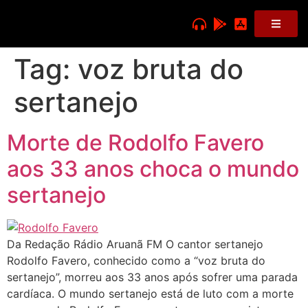
Tag:
voz bruta do
sertanejo
Morte de Rodolfo Favero
aos 33 anos choca o mundo
sertanejo
Da Redação Rádio Aruanã FM O cantor sertanejo
Rodolfo Favero, conhecido como a “voz bruta do
sertanejo”, morreu aos 33 anos após sofrer uma parada
cardíaca. O mundo sertanejo está de luto com a morte