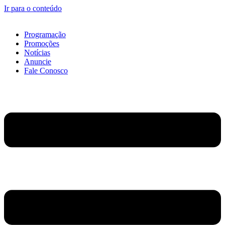
Ir para o conteúdo
Programação
Promoções
Notícias
Anuncie
Fale Conosco