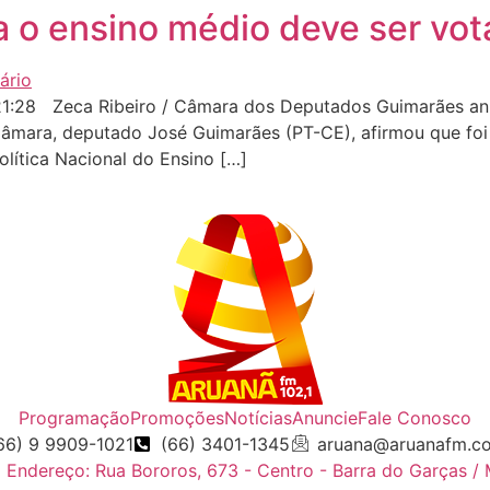
 o ensino médio deve ser vot
1:28 Zeca Ribeiro / Câmara dos Deputados Guimarães anu
 Câmara, deputado José Guimarães (PT-CE), afirmou que foi
olítica Nacional do Ensino […]
Programação
Promoções
Notícias
Anuncie
Fale Conosco
66) 9 9909-1021
(66) 3401-1345
aruana@aruanafm.c
Endereço: Rua Bororos, 673 - Centro - Barra do Garças /