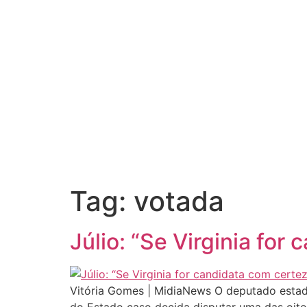
Tag:
votada
Júlio: “Se Virginia for
Vitória Gomes | MidiaNews O deputado estad