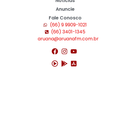
Noticias
Anuncie
Fale Conosco
(66) 9 9909-1021
(66) 3401-1345
aruana@aruanafm.com.br
bet güncel giriş
starzbet giriş
starzbet
starzbet güncel giriş