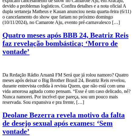
explicam cancelamento de show no Camarote Aju, em Aracaju,
devido a problemas logísticos. Confira detalhes e a nota oficial A
dupla sertaneja Matheus e Kauan anunciou nesta quarta-feira (6/11)
o cancelamento do show que fariam no próximo domingo
(10/11/2024), no Camarote Aju, evento pré-carnavalesco […]
Quatro meses após BBB 24, Beatriz Reis
faz revelação bombástica; ‘Morro de
vontade’
Da Redação Rádio Aruanã FM Será que já rolou namoro? Quatro
meses após deixar o Big Brother Brasil 24, Beatriz Reis revelou,
durante entrevista cedida à revista Quem, que não está com uma
vida amorosa agitada como pensam. “Esse é um caso delicado, né?
Nunca namorei. Por incrível que pareça, sou um pouco mais
reservada. Sou expansiva e pra frente, […]
Deolane Bezerra revela motivo da falta
de desejo sexual após exames: ‘Sem
vontade’