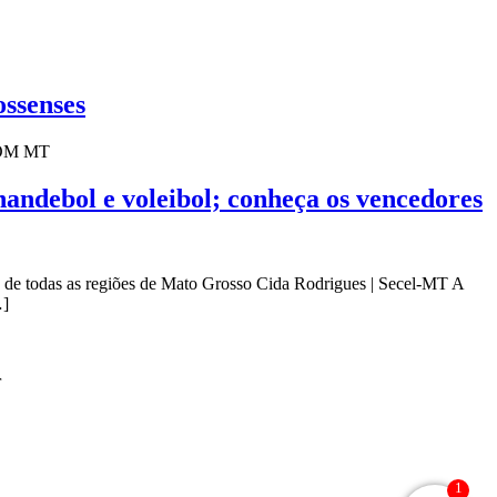
ossenses
ECOM MT
handebol e voleibol; conheça os vencedores
 de todas as regiões de Mato Grosso Cida Rodrigues | Secel-MT A
…]
r
1