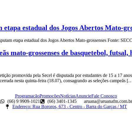
am etapa estadual dos Jogos Abertos Mato-gr
isputam etapa estadual dos Jogos Abertos Mato-grossenses Fonte: S
ãs mato-grossenses de basquetebol, futsal, 
ção promovida pela Secel é disputada por estudantes de 15 a 17 anos
cerrada nesta quinta-feira (18.07), consagrando as seleções campeãs [
Programação
Promoções
Notícias
Anuncie
Fale Conosco
(66) 9 9909-1021
(66) 3401-1345
aruana@aruanafm.com.b
Endereço: Rua Bororos, 673 - Centro - Barra do Garças / MT