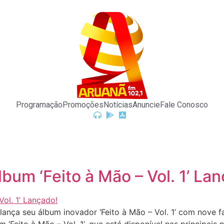
Programação
Promoções
Notícias
Anuncie
Fale Conosco
bum ‘Feito à Mão – Vol. 1’ La
nça seu álbum inovador ‘Feito à Mão – Vol. 1’ com nove f