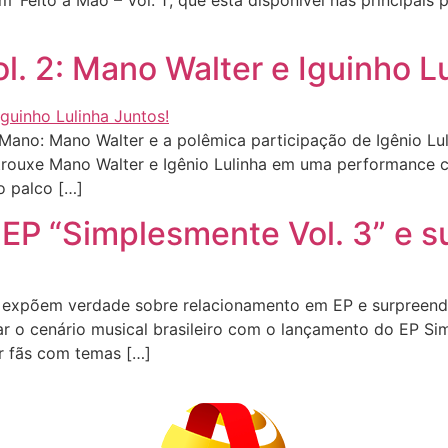
Feito à Mão – Vol. 1‘, que está disponível nas principais 
. 2: Mano Walter e Iguinho Lu
no: Mano Walter e a polêmica participação de Igênio Lu
trouxe Mano Walter e Igênio Lulinha em uma performance 
o palco […]
 EP “Simplesmente Vol. 3” e 
 expõem verdade sobre relacionamento em EP e surpreend
tar o cenário musical brasileiro com o lançamento do EP S
r fãs com temas […]