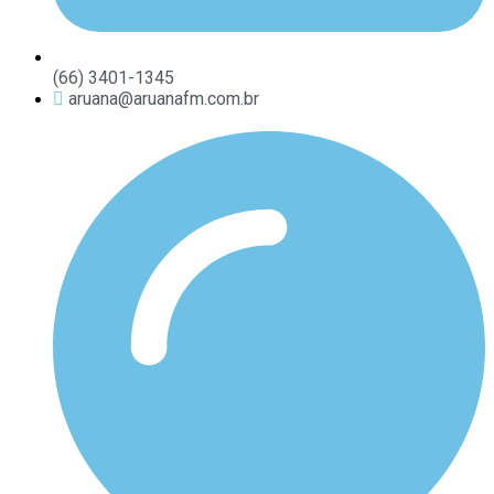
(66) 3401-1345
aruana@aruanafm.com.br