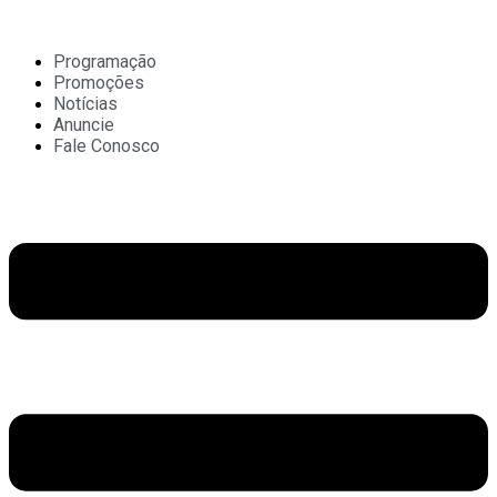
Ir
para
o
Programação
conteúdo
Promoções
Notícias
Anuncie
Fale Conosco