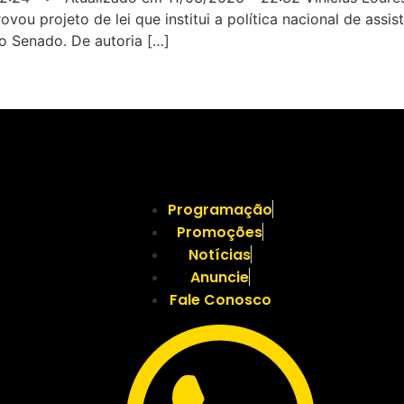
projeto de lei que institui a política nacional de assistê
ao Senado. De autoria […]
Programação
Promoções
Notícias
Anuncie
Fale Conosco