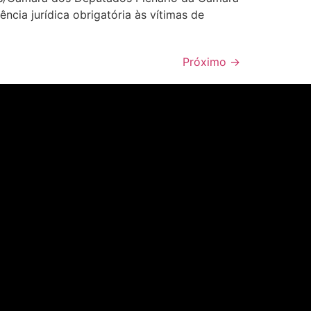
ncia jurídica obrigatória às vítimas de
Próximo
→