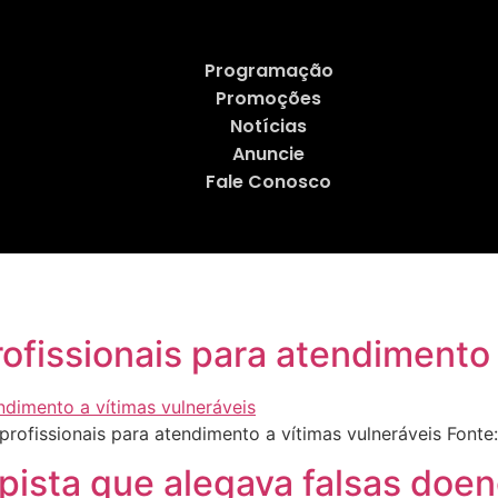
Programação
Promoções
Notícias
Anuncie
Fale Conosco
profissionais para atendimento
profissionais para atendimento a vítimas vulneráveis Font
olpista que alegava falsas doe