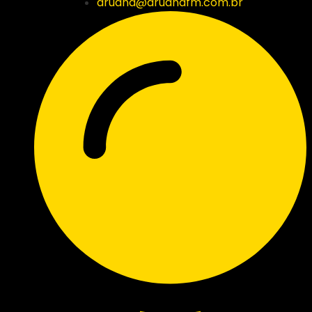
aruana@aruanafm.com.br