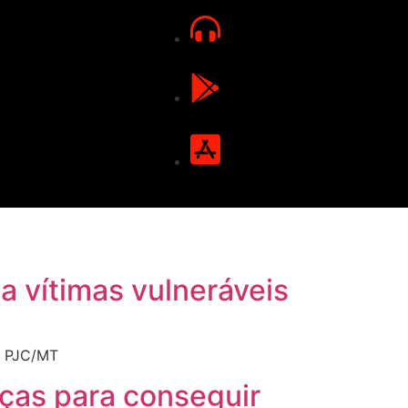
 a vítimas vulneráveis
e: PJC/MT
nças para conseguir